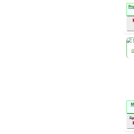
Pr
M
Rp