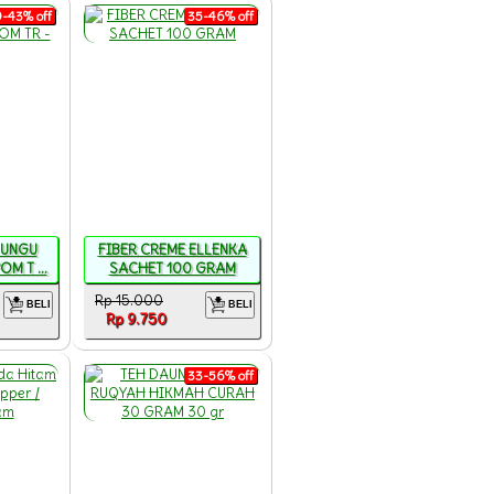
-43% off
35-46% off
 UNGU
FIBER CREME ELLENKA
M T ...
SACHET 100 GRAM
Rp 15.000
BELI
BELI
Rp 9.750
33-56% off