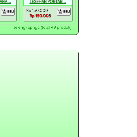
NA ...
LESEHAN PORTAB ...
Rp 150.000
BELI
BELI
Rp 130.005
selengkapnya (total 49 produk) ...