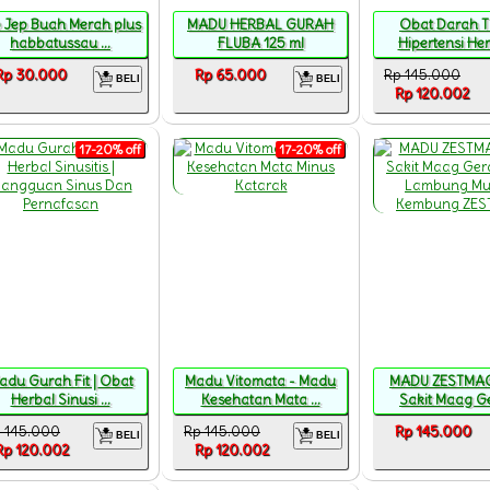
o Jep Buah Merah plus
MADU HERBAL GURAH
Obat Darah T
habbatussau ...
FLUBA 125 ml
Hipertensi Herb
Rp 30.000
Rp 65.000
Rp 145.000
BELI
BELI
Rp 120.002
17-20% off
17-20% off
adu Gurah Fit | Obat
Madu Vitomata - Madu
MADU ZESTMAG
Herbal Sinusi ...
Kesehatan Mata ...
Sakit Maag Ger
 145.000
Rp 145.000
Rp 145.000
BELI
BELI
Rp 120.002
Rp 120.002