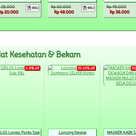
 25.000
Rp 60.000
Rp 45.000
BELI
BELI
Rp 20.000
Rp 48.000
Rp 36.000
lat Kesehatan & Bekam
2-8% off
15-25% off
35
LUS Lansia Pants Size
Lancing Device
MASKER KAIN S