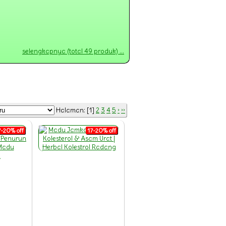
selengkapnya (total 49 produk) ...
Halaman: [1]
2
3
4
5
›
››
7-20% off
17-20% off