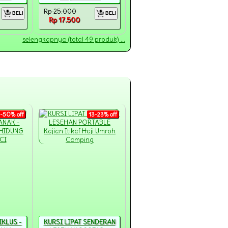
Rp 25.000
BELI
BELI
Rp 17.500
selengkapnya (total 49 produk) ...
-50% off
13-23% off
IKLUS -
KURSI LIPAT SENDERAN