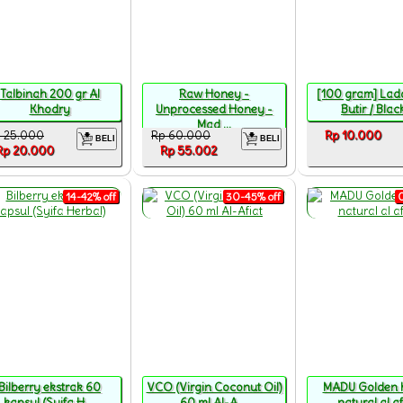
Talbinah 200 gr Al
Raw Honey -
[100 gram] Lad
Khodry
Unprocessed Honey -
Butir / Black
Mad ...
 25.000
Rp 60.000
Rp 10.000
BELI
BELI
Rp 20.000
Rp 55.002
14-42% off
30-45% off
0
Bilberry ekstrak 60
VCO (Virgin Coconut Oil)
MADU Golden 
kapsul (Syifa H ...
60 ml Al-A ...
natural al a