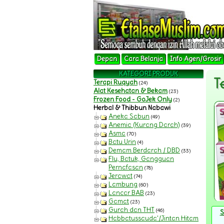
Depan
Cara Belanja
Info Agen/Grosir
KATEGORI PRODUK
T
Terapi Ruqyah
(24)
Alat Kesehatan & Bekam
(23)
Frozen Food - GoJek Only
(2)
Herbal & Thibbun Nabawi
Aneka Sabun
(49)
Anemia (Kurang Darah)
(39)
Asma
(70)
Batu Urin
(4)
Demam Berdarah / DBD
(33)
Flu, Batuk, Gangguan
Pernafasan
(78)
Jerawat
(74)
Lambung
(60)
Lancar BAB
(23)
Gamat
(23)
Gurah dan THT
(46)
S
Habbatussauda'/Jintan Hitam