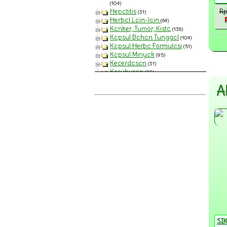
(104)
Hepatitis
Rp
(31)
Herbal Lain-lain
(64)
Kanker, Tumor, Kista
(138)
Kapsul Bahan Tunggal
(104)
Kapsul Herba Formulasi
(51)
Kapsul Minyak
(95)
Kecerdasan
(31)
Kesuburan
(35)
Khas Timur Tengah
(42)
A
Kolesterol
(126)
Kosmetik dan Perawatan Tubuh
(269)
Kurma dan Sari Kurma
(77)
Maag
(70)
Madu Import [HIU]
Madu Kombinasi
(54)
Madu Murni
(80)
Makanan dan Bumbu Dapur
(32)
Nafsu Makan, Penggemuk
(44)
Pelangsing
(37)
Produk Anak
(62)
Produk Pasutri
(108)
Produk Wanita
(99)
Propolis dan Royal Jelly
(61)
SIK
Prostat