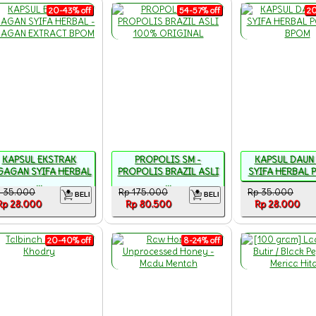
20-43% off
54-57% off
20
KAPSUL EKSTRAK
PROPOLIS SM -
KAPSUL DAUN
GAGAN SYIFA HERBAL
PROPOLIS BRAZIL ASLI
SYIFA HERBAL PO
...
...
 35.000
Rp 175.000
Rp 35.000
BELI
BELI
Rp 28.000
Rp 80.500
Rp 28.000
20-40% off
8-24% off