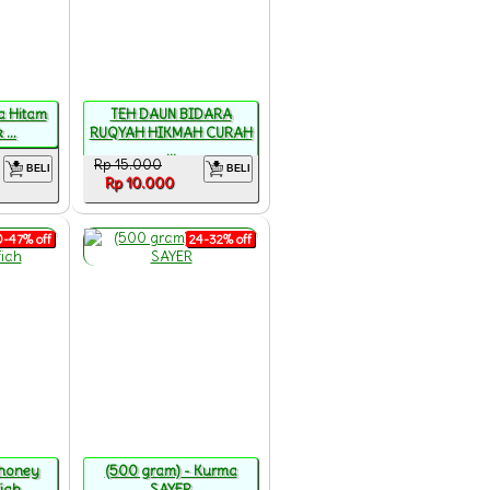
a Hitam
TEH DAUN BIDARA
 ...
RUQYAH HIKMAH CURAH
...
Rp 15.000
BELI
BELI
Rp 10.000
-47% off
24-32% off
honey
(500 gram) - Kurma
fiah
SAYER