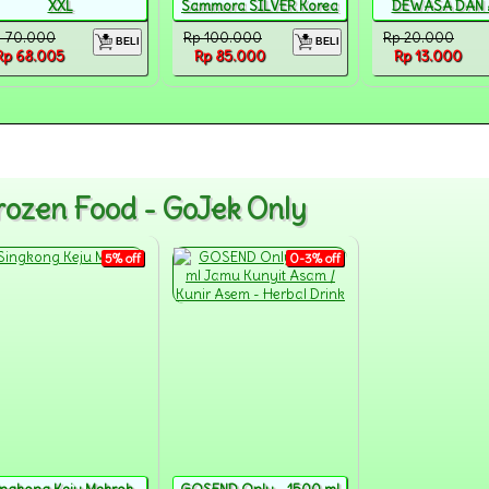
XXL
Sammora SILVER Korea
DEWASA DAN A
 70.000
Rp 100.000
Rp 20.000
BELI
BELI
Rp 68.005
Rp 85.000
Rp 13.000
rozen Food - GoJek Only
5% off
0-3% off