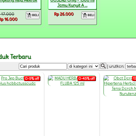
ingkong Keju Mekrok
GOSEND Only - 1500 ml
Jamu Kunyit A ...
 17.000
Rp 26.000
BELI
BELI
Rp 16.000
duk Terbaru
| urutkan:
0-5% off
0-45% off
1