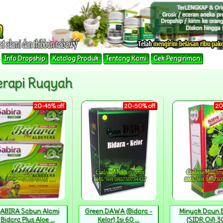
Info Dropship
Katalog Produk
Tentang Kami
Cek Pengiriman
erapi Ruqyah
20-45% off
20-50% off
20
ABIRA Sabun Alami
Green DAWA (Bidara -
Minyak Daun 
Bidara Plus Aloe ...
Kelor) Isi 60 ...
(SIDR Oil) 3