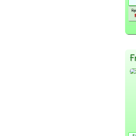
(17)
Sakit Gigi dan Sariawan
(20)
Sakit Kepala
Rp
(16)
Spirulina
(13)
Sulit Tidur
(20)
Tipes
(8)
Zaitun
(37)
Aneka sabun
(17)
F