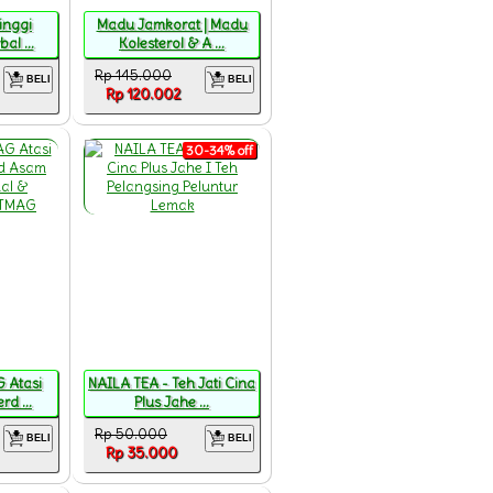
inggi
Madu Jamkorat | Madu
al ...
Kolesterol & A ...
Rp 145.000
BELI
BELI
Rp 120.002
30-34% off
 Atasi
NAILA TEA - Teh Jati Cina
d ...
Plus Jahe ...
Rp 50.000
BELI
BELI
Rp 35.000